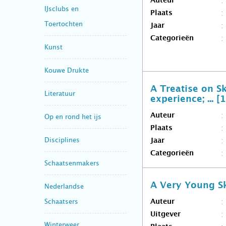
Auteur
IJsclubs en
Plaats
Toertochten
Jaar
Categorieën
Kunst
Kouwe Drukte
A Treatise on S
Literatuur
experience; ... [
Auteur
Op en rond het ijs
Plaats
Disciplines
Jaar
Categorieën
Schaatsenmakers
A Very Young S
Nederlandse
Schaatsers
Auteur
Uitgever
Winterweer