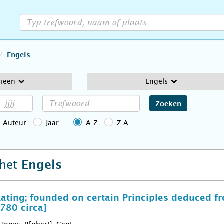
Engels
rieën
Engels
Zoeken
Auteur
Jaar
A-Z
Z-A
 het
Engels
kating; founded on certain Principles deduced f
1780 circa]