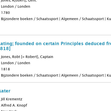
Jones, R[obert], Gent.
London / Londen
1780
Bijzondere boeken / Schaatssport | Algemeen / Schaatssport | Ku
kating; founded on certain Principles deduced f
1818]
Jones, Robt [= Robert], Captain
London / Londen
1818
Bijzondere boeken / Schaatssport | Algemeen / Schaatssport | Ku
kater
Jill Krementz
Alfred A. Knopf