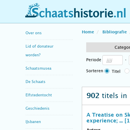
schaatshistorie.nl
Home
Bibliografie
Over ons
Lid of donateur
Catego
worden?
Periode
-
Schaatsmusea
Sorteren
Titel
De Schaats
titels in
902
Elfstedentocht
Geschiedenis
A Treatise on S
experience; ... [
IJsbanen