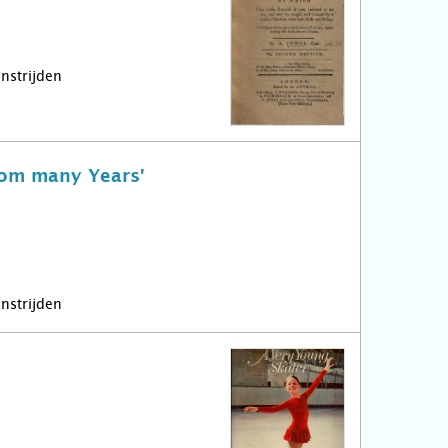
nstrijden
rom many Years'
nstrijden