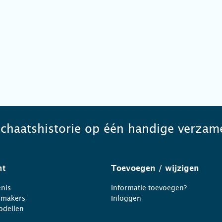
schaatshistorie op één handige verzame
ht
Toevoegen
/ wijzigen
nis
Informatie toevoegen?
nmakers
Inloggen
odellen