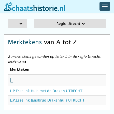
navig
schaatshistorie.nl
men
A-Z
Regio Utrecht
Merktekens
van A tot Z
2 merktekens gevonden op letter L in de regio Utrecht,
Nederland
Merkteken
L
L.P.Esselink Huis met de Draken UTRECHT
L.P.Esselink Jansbrug Drakenhuis UTRECHT