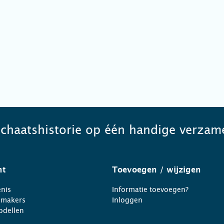
schaatshistorie op één handige verzame
ht
Toevoegen
/ wijzigen
nis
Informatie toevoegen?
nmakers
Inloggen
odellen