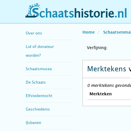
schaatshistorie.nl
Home
Schaatsenma
Over ons
Lid of donateur
Verfijning:
worden?
Merktekens
Schaatsmusea
De Schaats
0 merktekens gevonden
Merkteken
Elfstedentocht
Geschiedenis
IJsbanen