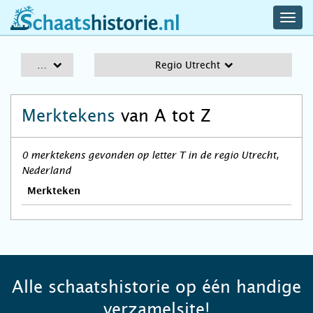
navig
schaatshistorie.nl
men
A-Z
Regio Utrecht
Merktekens
van A tot Z
0 merktekens gevonden op letter T in de regio Utrecht,
Nederland
Merkteken
Alle schaatshistorie op één handige
verzamelsite!