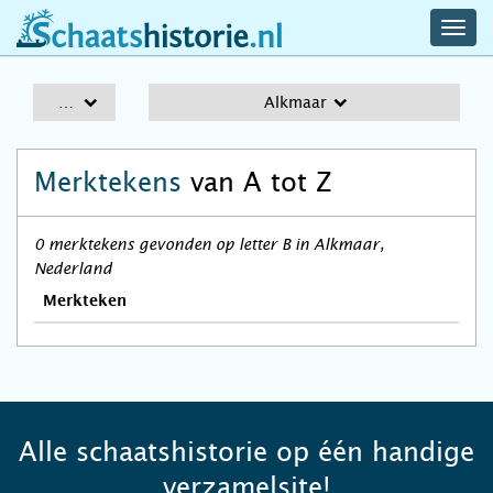
navig
schaatshistorie.nl
men
A-Z
Alkmaar
Merktekens
van A tot Z
0 merktekens gevonden op letter B in Alkmaar,
Nederland
Merkteken
Alle schaatshistorie op één handige
verzamelsite!