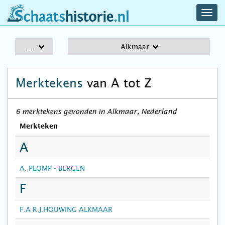
navig
schaatshistorie.nl
men
A-Z
Alkmaar
Merktekens
van A tot Z
6 merktekens gevonden in Alkmaar, Nederland
Merkteken
A
A. PLOMP - BERGEN
F
F.A R.J.HOUWING ALKMAAR