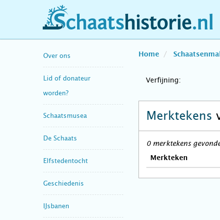
schaatshistorie.nl
Home
Schaatsenma
Over ons
Lid of donateur
Verfijning:
worden?
Merktekens
Schaatsmusea
De Schaats
0 merktekens gevonde
Merkteken
Elfstedentocht
Geschiedenis
IJsbanen