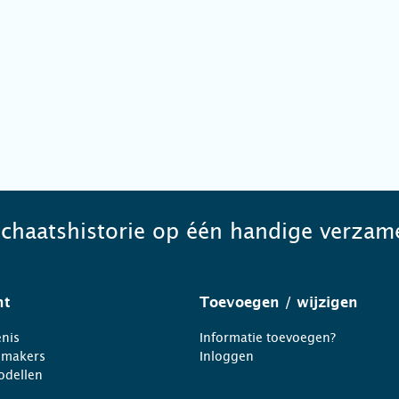
schaatshistorie op één handige verzame
ht
Toevoegen
/ wijzigen
nis
Informatie toevoegen?
nmakers
Inloggen
odellen