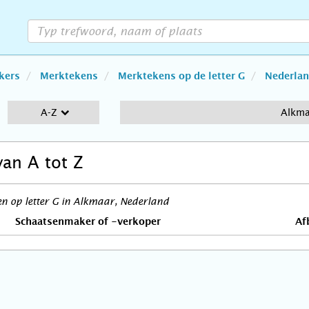
kers
Merktekens
Merktekens op de letter G
Nederla
A-Z
Alkm
van A tot Z
n op letter G in Alkmaar, Nederland
Schaatsenmaker of -verkoper
Af