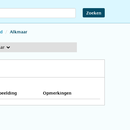
Zoeken
nd
Alkmaar
aar
beelding
Opmerkingen