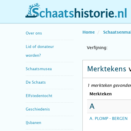
schaatshistorie.nl
Home
Schaatsenma
Over ons
Lid of donateur
Verfijning:
worden?
Merktekens
Schaatsmusea
De Schaats
1 merkteken gevonden
Merkteken
Elfstedentocht
A
Geschiedenis
A. PLOMP - BERGEN
IJsbanen