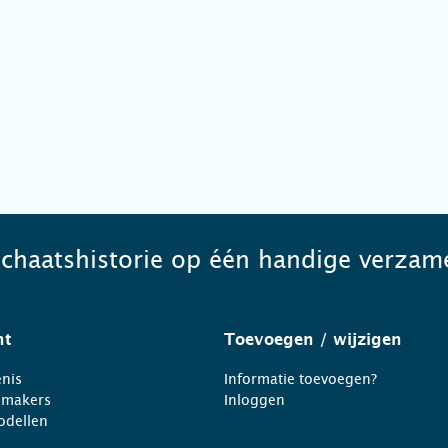
schaatshistorie op één handige verzame
ht
Toevoegen
/ wijzigen
nis
Informatie toevoegen?
nmakers
Inloggen
odellen