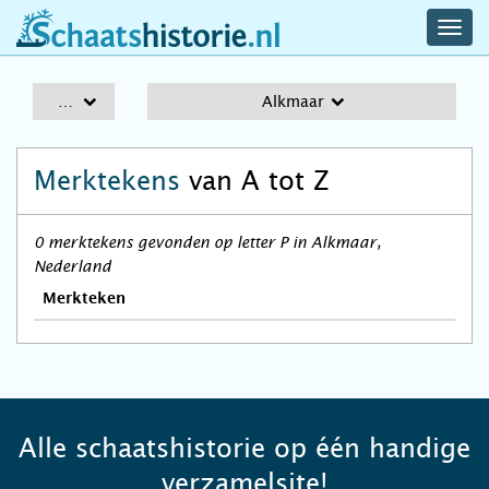
navig
schaatshistorie.nl
men
A-Z
Alkmaar
Merktekens
van A tot Z
0 merktekens gevonden op letter P in Alkmaar,
Nederland
Merkteken
Alle schaatshistorie op één handige
verzamelsite!