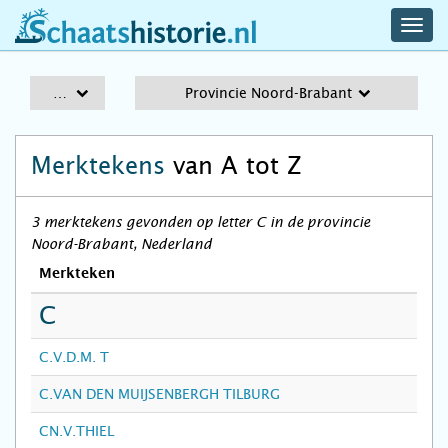
navig
schaatshistorie.nl
men
A-Z
Provincie Noord-Brabant
Merktekens
van A tot Z
3 merktekens gevonden op letter C in de provincie
Noord-Brabant, Nederland
Merkteken
C
C.V.D.M. T
C.VAN DEN MUIJSENBERGH TILBURG
CN.V.THIEL