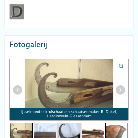
Fotogalerij
IJsselmonder krulschaatsen schaatsenmaker B. Dukel,
Hardinxveld-Giessendam