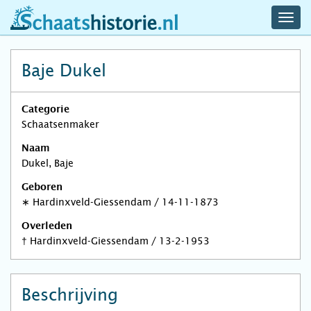
navig
schaatshistorie.nl
men
Baje Dukel
Categorie
Schaatsenmaker
Naam
Dukel, Baje
Geboren
∗
Hardinxveld-Giessendam
/
14-11-1873
Overleden
†
Hardinxveld-Giessendam
/
13-2-1953
Beschrijving