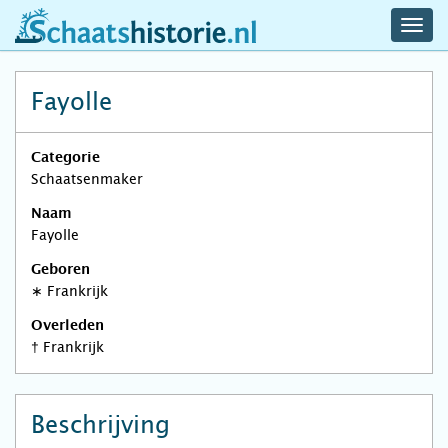
navig
schaatshistorie.nl
men
Fayolle
Categorie
Schaatsenmaker
Naam
Fayolle
Geboren
∗
Frankrijk
Overleden
†
Frankrijk
Beschrijving