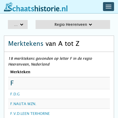
navig
schaatshistorie.nl
men
A-Z
Regio Heerenveen
Merktekens
van A tot Z
18 merktekens gevonden op letter F in de regio
Heerenveen, Nederland
Merkteken
F
F.D.G
F.NAUTA WZN.
F.V.D.LEEN TERHORNE