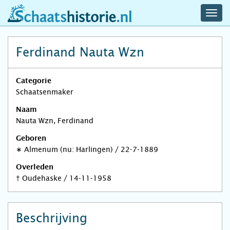
navig
schaatshistorie.nl
men
Ferdinand Nauta Wzn
Categorie
Schaatsenmaker
Naam
Nauta Wzn, Ferdinand
Geboren
∗
Almenum (nu: Harlingen)
/
22-7-1889
Overleden
†
Oudehaske
/
14-11-1958
Beschrijving