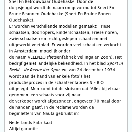
Snel En Betrouwbaar Oudehaske. Door de
dorpsjeugd wordt de naam omgevormd tot Snert En
Brune Beannen Oudehaske (Snert En Bruine Bonen
Oudehaske).
Er worden verschillende modellen gemaakt: Friese
schaatsen, doorlopers, kinderschaatsen, Friese noren,
zwierschaatsen en recht geslepen schaatsen met
uitgewerkt voetblad. Er worden veel schaatsen verkocht
in Amsterdam, mogelijk onder
de naam VELENZO (fietsenfabriek Vellinga en Zoon). Het
bedrijf geniet landelijke bekendheid. In het blad
Sport in
, van 24 december 1934
Beeld – de Revue der Sporten
wordt aan de hand van enkele foto’s het
productieproces in de schaatsenfabriek S.E.B.O.
uitgelegd. Men komt tot de slotsom dat ‘Alles bij elkaar
genomen, een schaats voor zij naar
de verkoper wordt afgezonden, ongeveer 70 maal door
de handen gaat’. In de reclame worden de
beginletters van Nauta gebruikt in:
Nederlands Fabrikaat
Altijd garantie