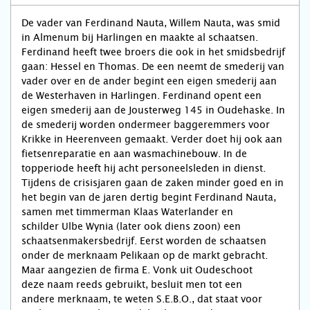
De vader van Ferdinand Nauta, Willem Nauta, was smid
in Almenum bij Harlingen en maakte al schaatsen.
Ferdinand heeft twee broers die ook in het smidsbedrijf
gaan: Hessel en Thomas. De een neemt de smederij van
vader over en de ander begint een eigen smederij aan
de Westerhaven in Harlingen. Ferdinand opent een
eigen smederij aan de Jousterweg 145 in Oudehaske. In
de smederij worden ondermeer baggeremmers voor
Krikke in Heerenveen gemaakt. Verder doet hij ook aan
fietsenreparatie en aan wasmachinebouw. In de
topperiode heeft hij acht personeelsleden in dienst.
Tijdens de crisisjaren gaan de zaken minder goed en in
het begin van de jaren dertig begint Ferdinand Nauta,
samen met timmerman Klaas Waterlander en
schilder Ulbe Wynia (later ook diens zoon) een
schaatsenmakersbedrijf. Eerst worden de schaatsen
onder de merknaam Pelikaan op de markt gebracht.
Maar aangezien de firma E. Vonk uit Oudeschoot
deze naam reeds gebruikt, besluit men tot een
andere merknaam, te weten S.E.B.O., dat staat voor