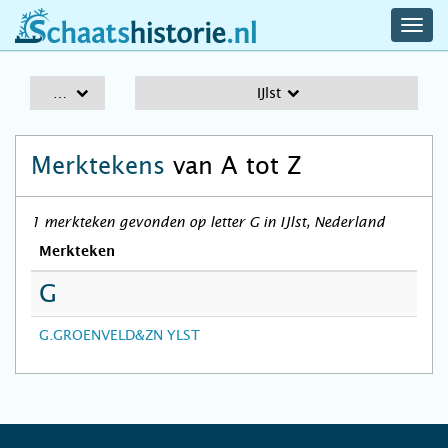
navig
schaatshistorie.nl
men
A-Z
IJlst
Merktekens
van A tot Z
1 merkteken gevonden op letter G in IJlst, Nederland
Merkteken
G
G.GROENVELD&ZN YLST