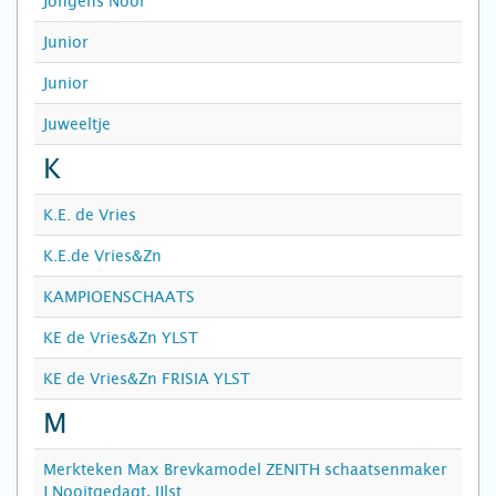
Jongens Noor
Junior
Junior
Juweeltje
K
K.E. de Vries
K.E.de Vries&Zn
KAMPIOENSCHAATS
KE de Vries&Zn YLST
KE de Vries&Zn FRISIA YLST
M
Merkteken Max Brevkamodel ZENITH schaatsenmaker
J.Nooitgedagt, IJlst