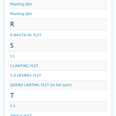
Planting IJlst
Planting IJlst
R
R.NAUTA Hz YLST
S
S.L
S.LANTING.YLST
S.O.DEVRIES.YLST
SJOERD LANTING.YLST (in het ijzer)
T
T.F.
THIALF IJLST