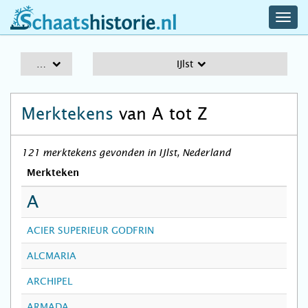
navig
schaatshistorie.nl
men
A-Z
IJlst
Merktekens
van A tot Z
121 merktekens gevonden in IJlst, Nederland
Merkteken
A
ACIER SUPERIEUR GODFRIN
ALCMARIA
ARCHIPEL
ARMADA