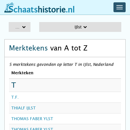
navig
schaatshistorie.nl
men
A-Z
IJlst
Merktekens
van A tot Z
5 merktekens gevonden op letter T in IJlst, Nederland
Merkteken
T
T.F.
THIALF IJLST
THOMAS FABER YLST
THOMAS FABER YLST