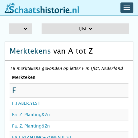
navig
schaatshistorie.nl
men
A-Z
IJlst
Merktekens
van A tot Z
18 merktekens gevonden op letter F in IJlst, Nederland
Merkteken
F
F.FABER.YLST
Fa. Z. Planting&Zn
Fa. Z. Planting&Zn
FA.L.PLANTING&ZONEN IJLST