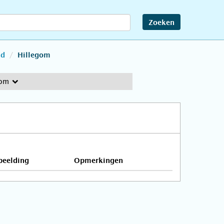
Zoeken
nd
Hillegom
gom
beelding
Opmerkingen