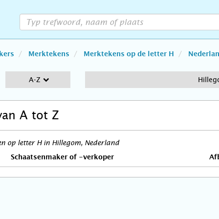
kers
Merktekens
Merktekens op de letter H
Nederla
A-Z
Hille
van A tot Z
 op letter H in Hillegom, Nederland
Schaatsenmaker of -verkoper
Af