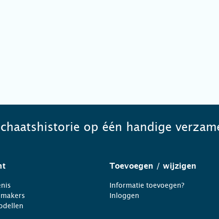
schaatshistorie op één handige verzame
ht
Toevoegen
/ wijzigen
nis
Informatie toevoegen?
nmakers
Inloggen
odellen