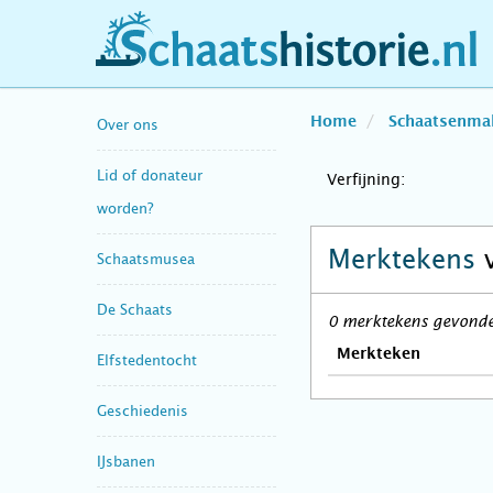
schaatshistorie.nl
Home
Schaatsenma
Over ons
Lid of donateur
Verfijning:
worden?
Merktekens
Schaatsmusea
De Schaats
0 merktekens gevonden
Merkteken
Elfstedentocht
Geschiedenis
IJsbanen