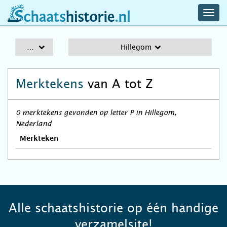
navig
schaatshistorie.nl
men
A-Z
Hillegom
Merktekens
van A tot Z
0 merktekens gevonden op letter P in Hillegom,
Nederland
Merkteken
Alle schaatshistorie op één handige
verzamelsite!