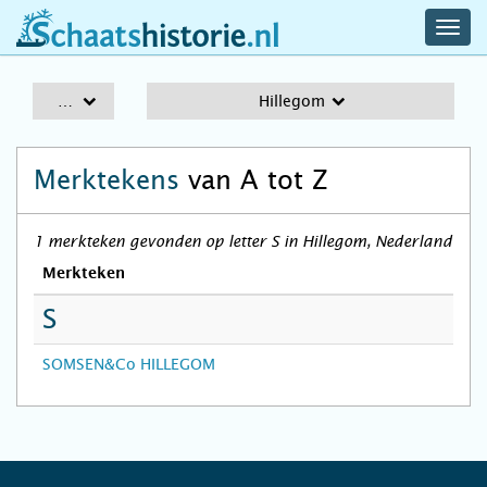
navig
schaatshistorie.nl
men
A-Z
Hillegom
Merktekens
van A tot Z
1 merkteken gevonden op letter S in Hillegom, Nederland
Merkteken
S
SOMSEN&Co HILLEGOM