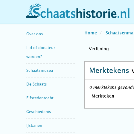
schaatshistorie.nl
Home
Schaatsenma
Over ons
Lid of donateur
Verfijning:
worden?
Merktekens
Schaatsmusea
De Schaats
0 merktekens gevonden
Merkteken
Elfstedentocht
Geschiedenis
IJsbanen