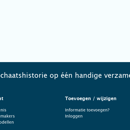
schaatshistorie op één handige verzame
ht
Toevoegen
/ wijzigen
nis
Informatie toevoegen?
nmakers
Inloggen
odellen