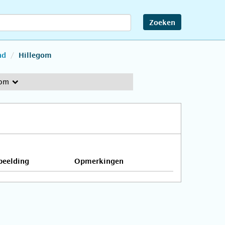
Zoeken
nd
Hillegom
gom
beelding
Opmerkingen