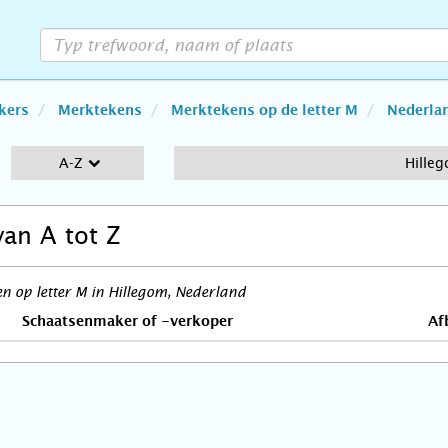
kers
Merktekens
Merktekens op de letter M
Nederla
A-Z
Hille
van A tot Z
 op letter M in Hillegom, Nederland
Schaatsenmaker of -verkoper
Af