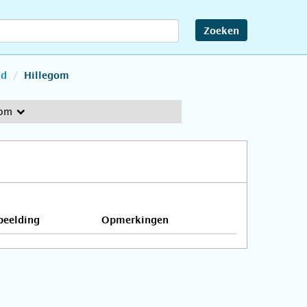
Zoeken
nd
Hillegom
gom
beelding
Opmerkingen