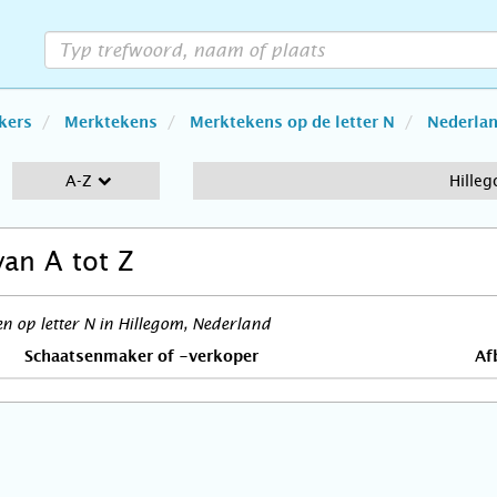
kers
Merktekens
Merktekens op de letter N
Nederla
A-Z
Hille
van A tot Z
 op letter N in Hillegom, Nederland
Schaatsenmaker of -verkoper
Af