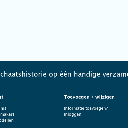
schaatshistorie op één handige verzame
ht
Toevoegen
/ wijzigen
nis
Informatie toevoegen?
nmakers
Inloggen
odellen