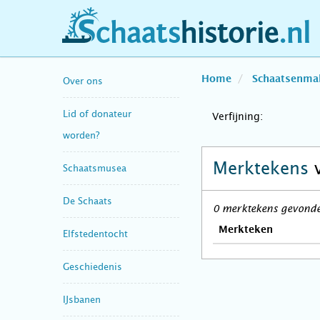
schaatshistorie.nl
Home
Schaatsenma
Over ons
Lid of donateur
Verfijning:
worden?
Merktekens
Schaatsmusea
De Schaats
0 merktekens gevonden
Merkteken
Elfstedentocht
Geschiedenis
IJsbanen