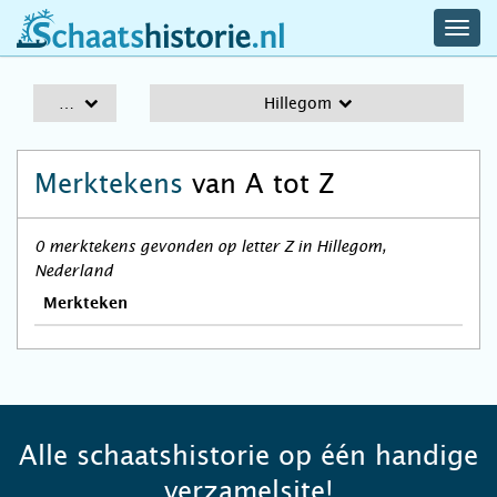
navig
schaatshistorie.nl
men
A-Z
Hillegom
Merktekens
van A tot Z
0 merktekens gevonden op letter Z in Hillegom,
Nederland
Merkteken
Alle schaatshistorie op één handige
verzamelsite!