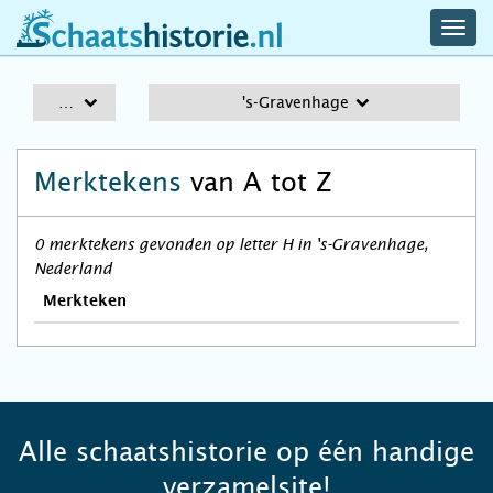
navig
schaatshistorie.nl
men
A-Z
's-Gravenhage
Merktekens
van A tot Z
0 merktekens gevonden op letter H in 's-Gravenhage,
Nederland
Merkteken
Alle schaatshistorie op één handige
verzamelsite!