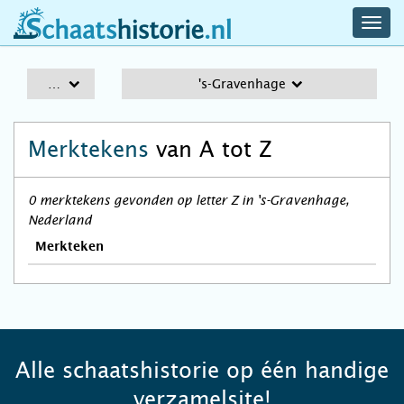
navig
schaatshistorie.nl
men
A-Z
's-Gravenhage
Merktekens
van A tot Z
0 merktekens gevonden op letter Z in 's-Gravenhage,
Nederland
Merkteken
Alle schaatshistorie op één handige
verzamelsite!