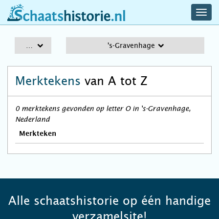
navig
schaatshistorie.nl
men
A-Z
's-Gravenhage
Merktekens
van A tot Z
0 merktekens gevonden op letter O in 's-Gravenhage,
Nederland
Merkteken
Alle schaatshistorie op één handige
verzamelsite!