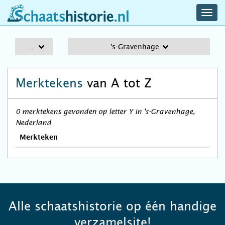
navig
schaatshistorie.nl
men
A-Z
's-Gravenhage
Merktekens
van A tot Z
0 merktekens gevonden op letter Y in 's-Gravenhage,
Nederland
Merkteken
Alle schaatshistorie op één handige
verzamelsite!