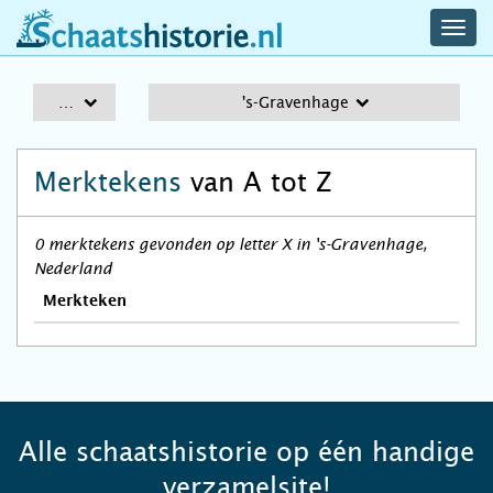
navig
schaatshistorie.nl
men
A-Z
's-Gravenhage
Merktekens
van A tot Z
0 merktekens gevonden op letter X in 's-Gravenhage,
Nederland
Merkteken
Alle schaatshistorie op één handige
verzamelsite!