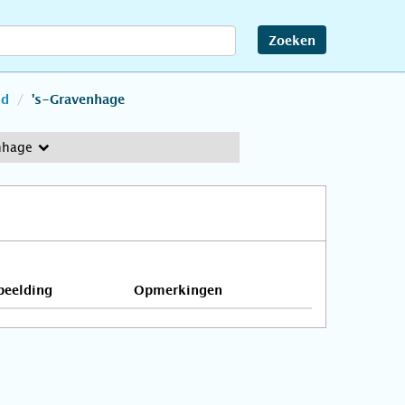
Zoeken
nd
's-Gravenhage
nhage
beelding
Opmerkingen