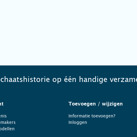
schaatshistorie op één handige verzame
ht
Toevoegen
/ wijzigen
nis
Informatie toevoegen?
nmakers
Inloggen
odellen