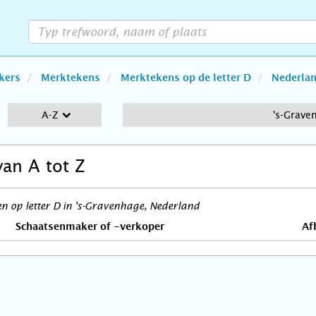
kers
Merktekens
Merktekens op de letter D
Nederla
A-Z
's-Grave
van A tot Z
 op letter D in 's-Gravenhage, Nederland
Schaatsenmaker of -verkoper
Af