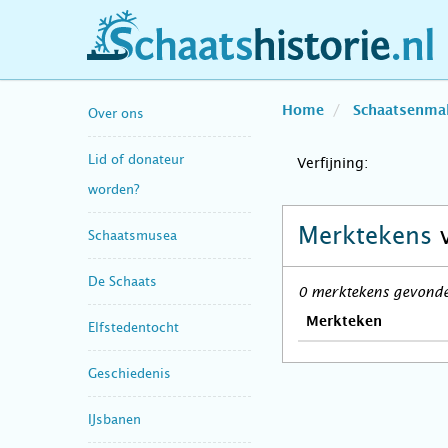
schaatshistorie.nl
Home
Schaatsenma
Over ons
Lid of donateur
Verfijning:
worden?
Merktekens
Schaatsmusea
De Schaats
0 merktekens gevonden
Merkteken
Elfstedentocht
Geschiedenis
IJsbanen