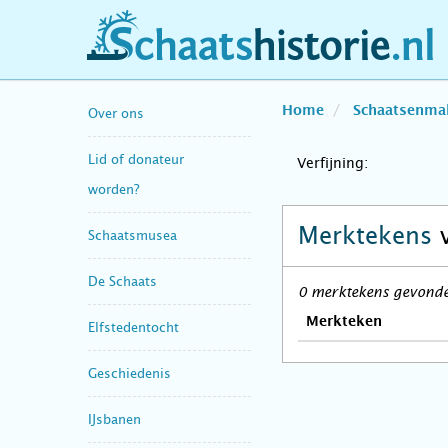
schaatshistorie.nl
Home
Schaatsenma
Over ons
Lid of donateur
Verfijning:
worden?
Merktekens
Schaatsmusea
De Schaats
0 merktekens gevonden
Merkteken
Elfstedentocht
Geschiedenis
IJsbanen