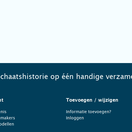
schaatshistorie op één handige verzame
ht
Toevoegen
/ wijzigen
nis
Informatie toevoegen?
nmakers
Inloggen
odellen