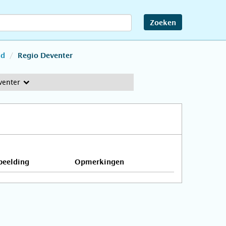
Zoeken
nd
Regio Deventer
venter
beelding
Opmerkingen