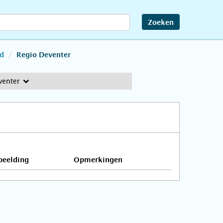
Zoeken
d
Regio Deventer
venter
beelding
Opmerkingen