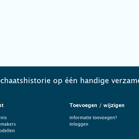
schaatshistorie op één handige verzame
ht
Toevoegen
/ wijzigen
nis
Informatie toevoegen?
nmakers
Inloggen
odellen