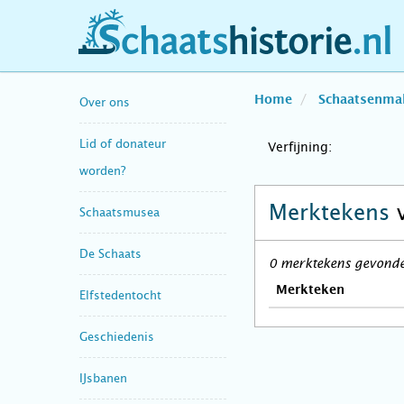
schaatshistorie.nl
Home
Schaatsenma
Over ons
Lid of donateur
Verfijning:
worden?
Merktekens
Schaatsmusea
De Schaats
0 merktekens gevonden
Merkteken
Elfstedentocht
Geschiedenis
IJsbanen