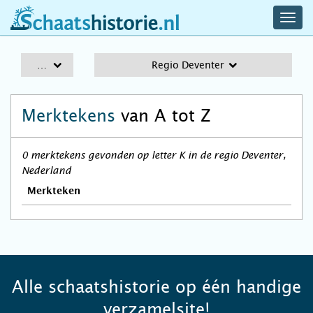
navig
schaatshistorie.nl
men
A-Z
Regio Deventer
Merktekens
van A tot Z
0 merktekens gevonden op letter K in de regio Deventer,
Nederland
Merkteken
Alle schaatshistorie op één handige
verzamelsite!