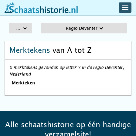
navig
schaatshistorie.nl
men
A-Z
Regio Deventer
Merktekens
van A tot Z
0 merktekens gevonden op letter Y in de regio Deventer,
Nederland
Merkteken
Alle schaatshistorie op één handige
verzamelsite!