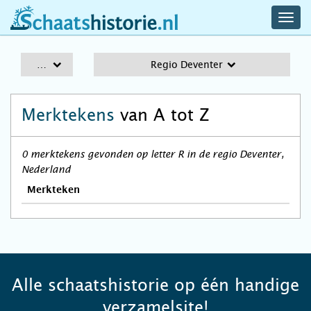
navig
schaatshistorie.nl
men
A-Z
Regio Deventer
Merktekens
van A tot Z
0 merktekens gevonden op letter R in de regio Deventer,
Nederland
Merkteken
Alle schaatshistorie op één handige
verzamelsite!