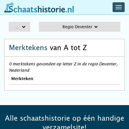
navig
schaatshistorie.nl
men
A-Z
Regio Deventer
Merktekens
van A tot Z
0 merktekens gevonden op letter Z in de regio Deventer,
Nederland
Merkteken
Alle schaatshistorie op één handige
verzamelsite!