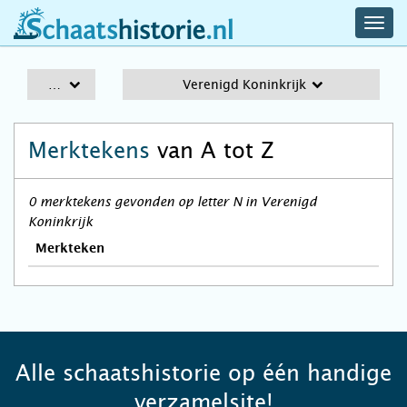
navig
schaatshistorie.nl
men
A-Z
Verenigd Koninkrijk
Merktekens
van A tot Z
0 merktekens gevonden op letter N in Verenigd
Koninkrijk
Merkteken
Alle schaatshistorie op één handige
verzamelsite!