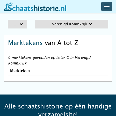
navig
schaatshistorie.nl
men
A-Z
Verenigd Koninkrijk
Merktekens
van A tot Z
0 merktekens gevonden op letter Q in Verenigd
Koninkrijk
Merkteken
Alle schaatshistorie op één handige
verzamelsite!