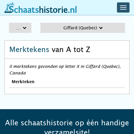
navig
schaatshistorie.nl
men
A-Z
Giffard (Quebec)
Merktekens
van A tot Z
0 merktekens gevonden op letter X in Giffard (Quebec),
Canada
Merkteken
Alle schaatshistorie op één handige
verzamelsite!