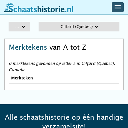
navig
schaatshistorie.nl
men
A-Z
Giffard (Quebec)
Merktekens
van A tot Z
0 merktekens gevonden op letter E in Giffard (Quebec),
Canada
Merkteken
Alle schaatshistorie op één handige
verzamelsite!