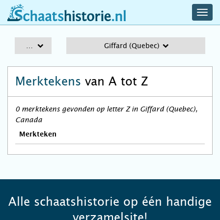
navig
schaatshistorie.nl
men
A-Z
Giffard (Quebec)
Merktekens
van A tot Z
0 merktekens gevonden op letter Z in Giffard (Quebec),
Canada
Merkteken
Alle schaatshistorie op één handige
verzamelsite!