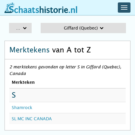
navig
schaatshistorie.nl
men
A-Z
Giffard (Quebec)
Merktekens
van A tot Z
2 merktekens gevonden op letter S in Giffard (Quebec),
Canada
Merkteken
S
Shamrock
SL MC INC CANADA