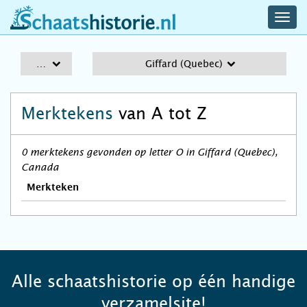
navig
schaatshistorie.nl
men
A-Z
Giffard (Quebec)
Merktekens
van A tot Z
0 merktekens gevonden op letter O in Giffard (Quebec),
Canada
Merkteken
Alle schaatshistorie op één handige
verzamelsite!