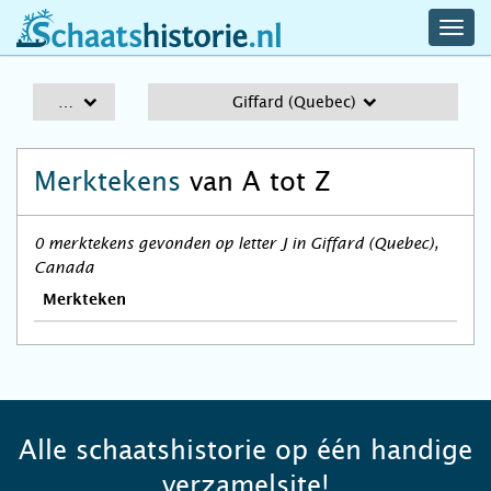
navig
schaatshistorie.nl
men
A-Z
Giffard (Quebec)
Merktekens
van A tot Z
0 merktekens gevonden op letter J in Giffard (Quebec),
Canada
Merkteken
Alle schaatshistorie op één handige
verzamelsite!