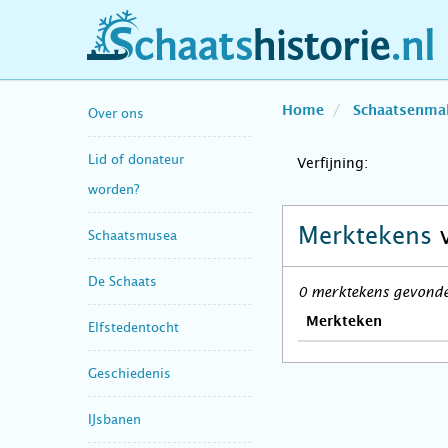
schaatshistorie.nl
Home
Schaatsenma
Over ons
Lid of donateur
Verfijning:
worden?
Merktekens
Schaatsmusea
De Schaats
0 merktekens gevonden
Merkteken
Elfstedentocht
Geschiedenis
IJsbanen