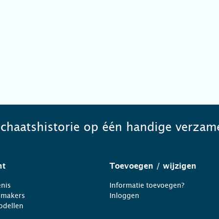
schaatshistorie op één handige verzame
ht
Toevoegen
/ wijzigen
nis
Informatie toevoegen?
nmakers
Inloggen
odellen