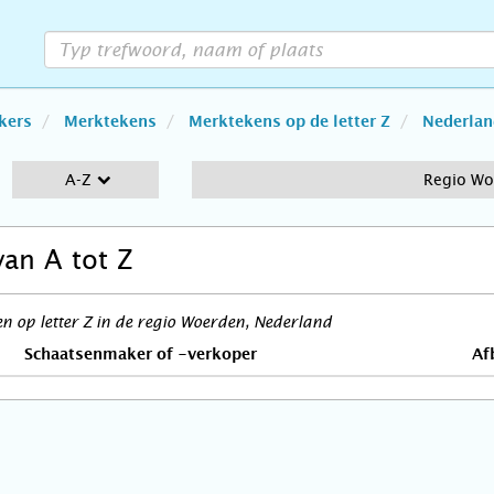
kers
Merktekens
Merktekens op de letter Z
Nederlan
A-Z
Regio Wo
van A tot Z
 op letter Z in de regio Woerden, Nederland
Schaatsenmaker of -verkoper
Af