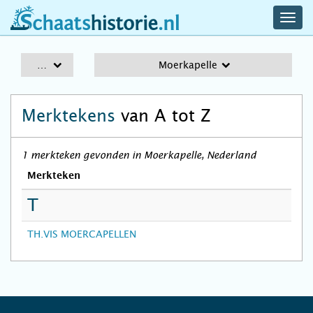
navig
schaatshistorie.nl
men
A-Z
Moerkapelle
Merktekens
van A tot Z
1 merkteken gevonden in Moerkapelle, Nederland
Merkteken
T
TH.VIS MOERCAPELLEN