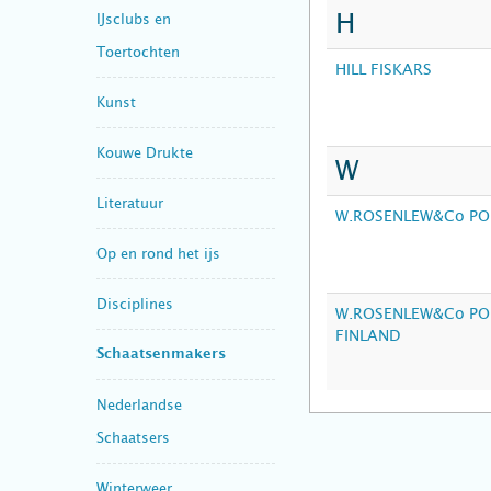
H
IJsclubs en
Toertochten
HILL FISKARS
Kunst
Kouwe Drukte
W
Literatuur
W.ROSENLEW&Co POR
Op en rond het ijs
Disciplines
W.ROSENLEW&Co POR
FINLAND
Schaatsenmakers
Nederlandse
Schaatsers
Winterweer