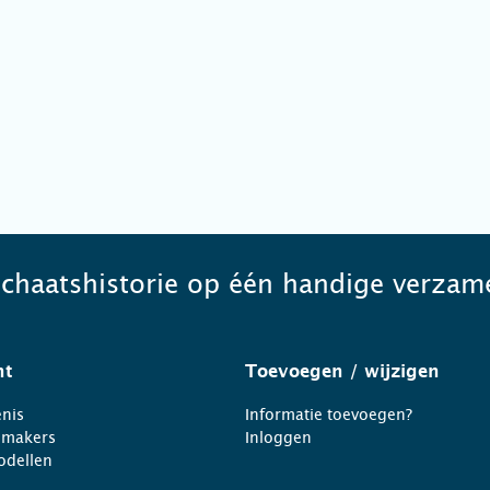
schaatshistorie op één handige verzame
ht
Toevoegen
/ wijzigen
nis
Informatie toevoegen?
nmakers
Inloggen
odellen