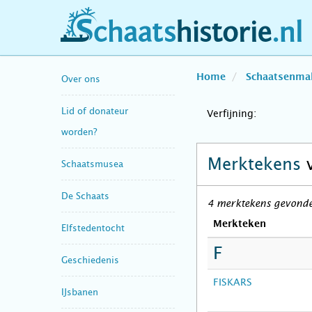
schaatshistorie.nl
Home
Schaatsenma
Over ons
Lid of donateur
Verfijning:
worden?
Merktekens
Schaatsmusea
De Schaats
4 merktekens gevonde
Merkteken
Elfstedentocht
F
Geschiedenis
FISKARS
IJsbanen