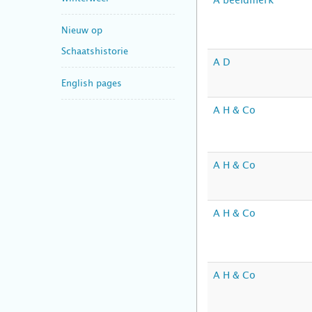
A beeldmerk
Nieuw op
Schaatshistorie
A D
English pages
A H & Co
A H & Co
A H & Co
A H & Co