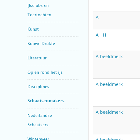
IJsclubs en
Toertochten
A
Kunst
A - H
Kouwe Drukte
A beeldmerk
Literatuur
Op en rond het ijs
A beeldmerk
Disciplines
Schaatsenmakers
A beeldmerk
Nederlandse
Schaatsers
Winterweer