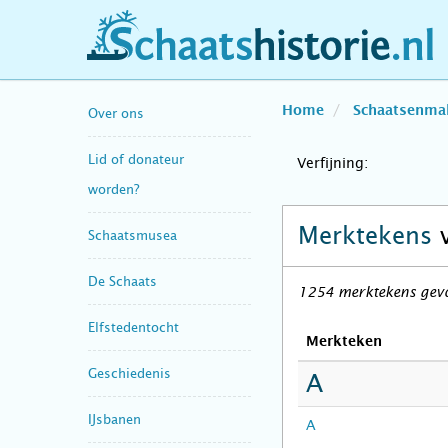
schaatshistorie.nl
Home
Schaatsenma
Over ons
Lid of donateur
Verfijning:
worden?
Merktekens
Schaatsmusea
De Schaats
1254 merktekens gev
Elfstedentocht
Merkteken
Geschiedenis
A
IJsbanen
A