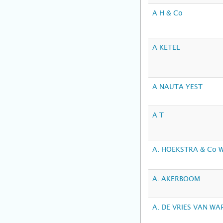
A H & Co
A KETEL
A NAUTA YEST
A T
A. HOEKSTRA & Co
A. AKERBOOM
A. DE VRIES VAN W