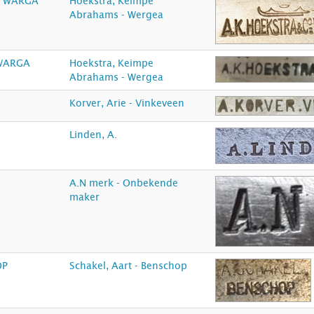
. WARGA
Hoekstra, Keimpe
Abrahams - Wergea
WARGA
Hoekstra, Keimpe
Abrahams - Wergea
Korver, Arie - Vinkeveen
Linden, A.
A.N merk - Onbekende
maker
OP
Schakel, Aart - Benschop