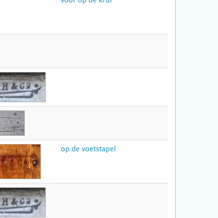
voor op de krul
op de voetstapel