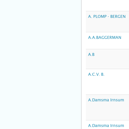
A. PLOMP - BERGEN
A.A.BAGGERMAN
A.B
A.C.V. B.
A.Damsma Irnsum
A.Damsma Irnsum