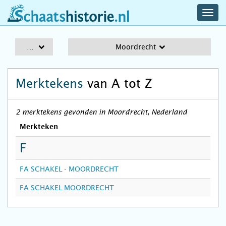
navig
schaatshistorie.nl
men
A-Z
Moordrecht
Merktekens
van A tot Z
2 merktekens gevonden in Moordrecht, Nederland
Merkteken
F
FA SCHAKEL - MOORDRECHT
FA SCHAKEL MOORDRECHT